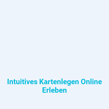
Kurze Auszeit für neue Inspiration
Ich bin vom 03.08.2026 bis 14.08.2026 im
Urlaub.
Ab dem 17.08.2026 begleite ich dich wieder
wie
gewohnt auf de
inem Weg
.
Intuitives Kartenlegen Online
Erleben