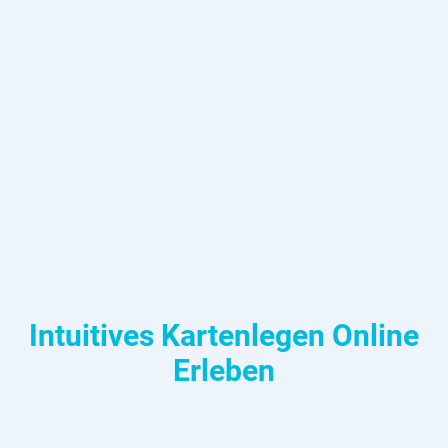
Kurze Auszeit für neue Inspiration
Ich bin vom 03.08.2026 bis 14.08.2026 im
Urlaub.
Ab dem 17.08.2026 begleite ich dich wieder
wie
gewohnt auf de
inem Weg
.
Intuitives Kartenlegen Online
Erleben