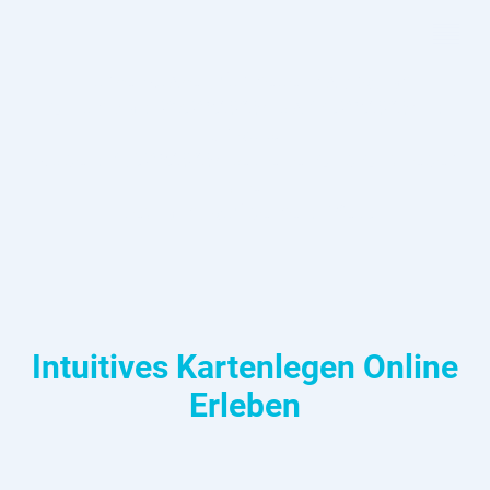
Kurze Auszeit für neue Inspiration
Ich bin vom 03.08.2026 bis 14.08.2026 im
Urlaub.
Ab dem 17.08.2026 begleite ich dich wieder
wie
gewohnt auf de
inem Weg
.
Intuitives Kartenlegen Online
Erleben