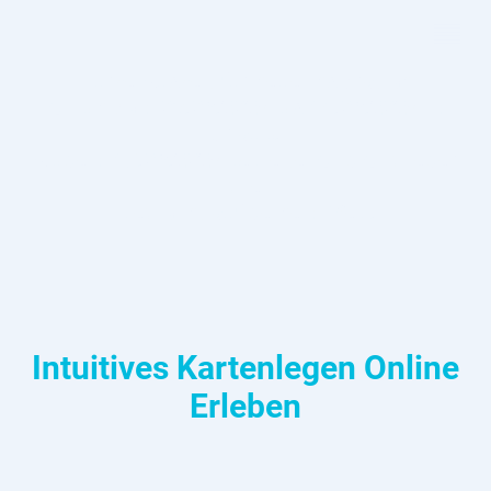
Kurze Auszeit für neue Inspiration
Ich bin vom 03.08.2026 bis 14.08.2026 im
Urlaub.
Ab dem 17.08.2026 begleite ich dich wieder
wie
gewohnt auf de
inem Weg
.
Intuitives Kartenlegen Online
Erleben