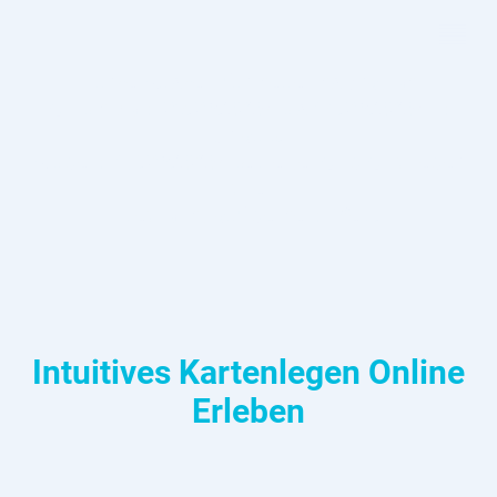
Kurze Auszeit für neue Inspiration
Ich bin vom 03.08.2026 bis 14.08.2026 im
Urlaub.
Ab dem 17.08.2026 begleite ich dich wieder
wie
gewohnt auf de
inem Weg
.
Intuitives Kartenlegen Online
Erleben